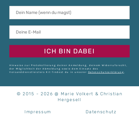
ICH BIN DABEI
Hinweise zur Protokollierung deiner Anmeldung, deinem Widerrufsrecht,
der Möglichkeit der Abmeldung sowie dem Einsatz des
Versanddienstleisters Kit findest du in unserer
Datenschutzerklärung
.
© 2015 - 2026 @ Marie Volkert & Christian
Hergesell
Impressum
Datenschutz