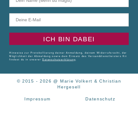
ICH BIN DABEI
Hinweise zur Protokollierung deiner Anmeldung, deinem Widerrufsrecht, der
Möglichkeit der Abmeldung sowie dem Einsatz des Versanddienstleisters Kit
findest du in unserer
Datenschutzerklärung
.
© 2015 - 2026 @ Marie Volkert & Christian
Hergesell
Impressum
Datenschutz