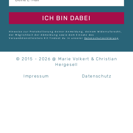
ICH BIN DABEI
Hinweise zur Protokollierung deiner Anmeldung, deinem Widerrufsrecht,
der Möglichkeit der Abmeldung sowie dem Einsatz des
Versanddienstleisters Kit findest du in unserer
Datenschutzerklärung
.
© 2015 - 2026 @ Marie Volkert & Christian
Hergesell
Impressum
Datenschutz