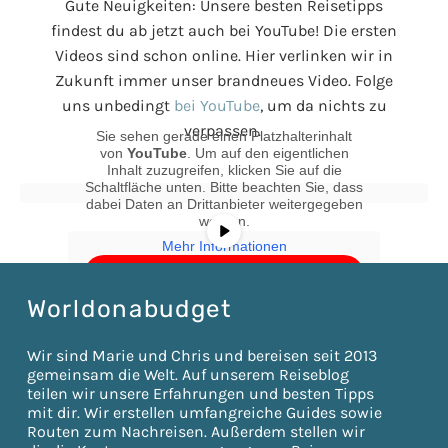
Gute Neuigkeiten: Unsere besten Reisetipps
findest du ab jetzt auch bei YouTube! Die ersten
Videos sind schon online. Hier verlinken wir in
Zukunft immer unser brandneues Video. Folge
uns unbedingt
bei YouTube
, um da nichts zu
verpassen.
Sie sehen gerade einen Platzhalterinhalt
von
YouTube
. Um auf den eigentlichen
Inhalt zuzugreifen, klicken Sie auf die
Schaltfläche unten. Bitte beachten Sie, dass
dabei Daten an Drittanbieter weitergegeben
werden.
Mehr Informationen
Inhalt entsperren
Worldonabudget
Erforderlichen Service akzeptieren
und Inhalte entsperren
Wir sind Marie und Chris und bereisen seit 2013
gemeinsam die Welt. Auf unserem Reiseblog
teilen wir unsere Erfahrungen und besten Tipps
mit dir. Wir erstellen umfangreiche Guides sowie
Routen zum Nachreisen. Außerdem stellen wir