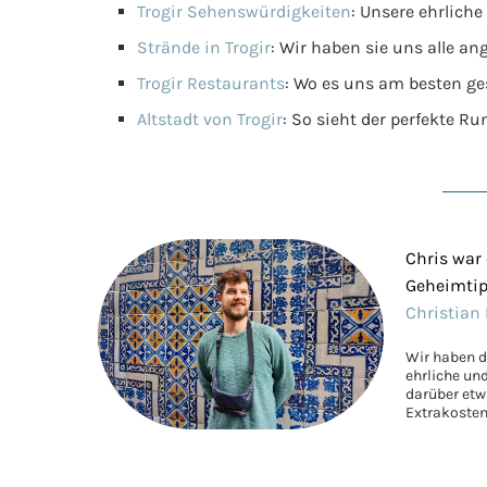
Trogir Sehenswürdigkeiten
: Unsere ehrlich
Strände in Trogir
: Wir haben sie uns alle a
Trogir Restaurants
: Wo es uns am besten g
Altstadt von Trogir
: So sieht der perfekte R
Chris war
Geheimtipp
Christian 
Wir haben di
ehrliche un
darüber etwa
Extrakosten