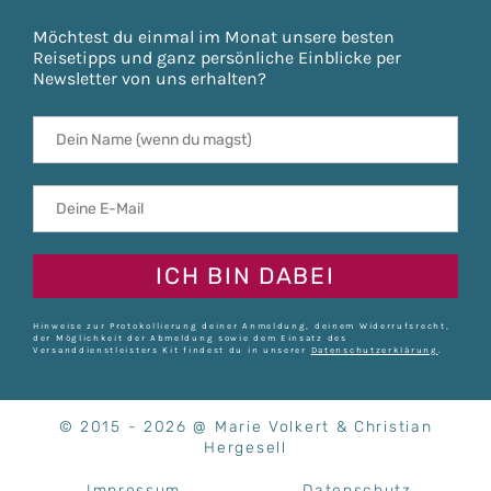
Möchtest du einmal im Monat unsere besten
Reisetipps und ganz persönliche Einblicke per
Newsletter von uns erhalten?
ICH BIN DABEI
Hinweise zur Protokollierung deiner Anmeldung, deinem Widerrufsrecht,
der Möglichkeit der Abmeldung sowie dem Einsatz des
Versanddienstleisters Kit findest du in unserer
Datenschutzerklärung
.
© 2015 - 2026 @ Marie Volkert & Christian
Hergesell
Impressum
Datenschutz