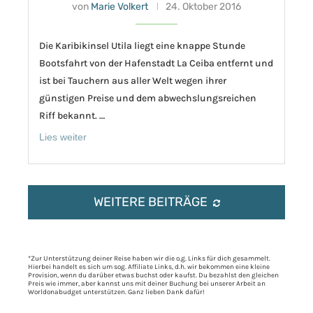
von
Marie Volkert
24. Oktober 2016
Die Karibikinsel Utila liegt eine knappe Stunde
Bootsfahrt von der Hafenstadt La Ceiba entfernt und
ist bei Tauchern aus aller Welt wegen ihrer
günstigen Preise und dem abwechslungsreichen
Riff bekannt. …
Lies weiter
WEITERE BEITRÄGE
*Zur Unterstützung deiner Reise haben wir die o.g. Links für dich gesammelt.
Hierbei handelt es sich um sog. Affiliate Links, d.h. wir bekommen eine kleine
Provision, wenn du darüber etwas buchst oder kaufst. Du bezahlst den gleichen
Preis wie immer, aber kannst uns mit deiner Buchung bei unserer Arbeit an
Worldonabudget unterstützen. Ganz lieben Dank dafür!