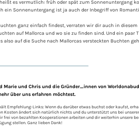
 heißt es vermutlich: früh oder spät zum Sonnenuntergang
 ein Sonnenuntergang ist ja auch der Inbegriff von Romanti
uchten ganz einfach findest, verraten wir dir auch in diesem
hten auf Mallorca und wo sie zu finden sind. Und ein paar T
 uns also auf die Suche nach Mallorcas versteckten Buchten ge
ind Marie und Chris und die Gründer_innen von Worldonabudg
mehr über uns erfahren möchtest.
hält Empfehlung-Links: Wenn du darüber etwas buchst oder kaufst, erhal
en Kosten ändert sich natürlich nichts und du unterstützt uns bei unser
 frei von bezahlten Kooperationen arbeiten und dir weiterhin unsere be
ügung stellen. Ganz lieben Dank!