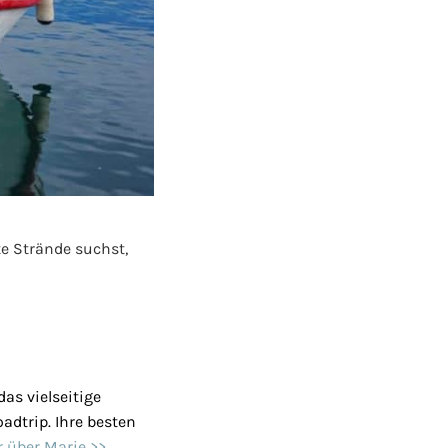
te Strände suchst,
as vielseitige
adtrip. Ihre besten
 über Marie >>