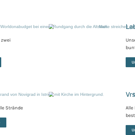
La
e zwei
Unse
bun
U
Vr
lle Strände
Alle
bes
>
U