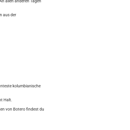
 An allen anderen Tagen
n aus der
nnteste kolumbianische
t Halt.
ken von Botero findest du