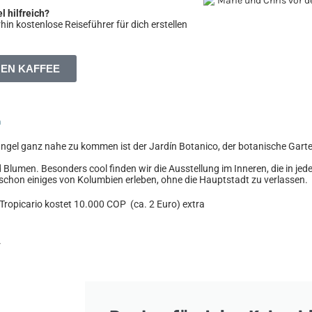
l hilfreich?
in kostenlose Reiseführer für dich erstellen
NEN KAFFEE
á
ngel ganz nahe zu kommen ist der Jardín Botanico, der botanische Gart
d Blumen. Besonders cool finden wir die Ausstellung im Inneren, die in j
schon einiges von Kolumbien erleben, ohne die Hauptstadt zu verlassen.
as Tropicario kostet 10.000 COP (ca. 2 Euro) extra
r