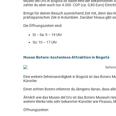
Museo del Oro in Bogotá ist dabei eine der bekanntesten A
zahlst du aber auch nur 4.000 COP (ca. 0,80 Euro) Eintritt
Bringe für deinen Besuch ausreichend Zeit mit, denn das 
prähispanischen Zeit in Kolumbien. Darüber hinaus gibt e
Die Öffnungszeiten sind:
Di – Sa: 9 – 19 Uhr
So: 10 – 17 Uhr
Museo Botero: kostenlose Attraktion in Bogotá
Eine weitere Sehenswürdigkeit in Bogotá ist das Botero M
Künstler.
Einen echten Botero erkennst du übrigens daran, dass alle
Ähnlich wie das Museo del Oro ist das Botero Museum riesi
weitere Werke teils sehr bekannter Künstler wie Picasso, 
Öffnungszeiten: