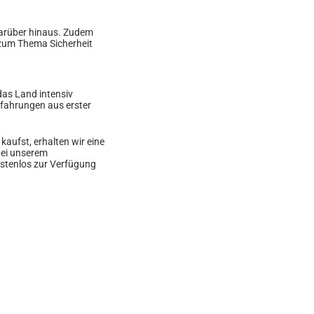
darüber hinaus. Zudem
s zum Thema Sicherheit
das Land intensiv
rfahrungen aus erster
aufst, erhalten wir eine
bei unserem
ostenlos zur Verfügung