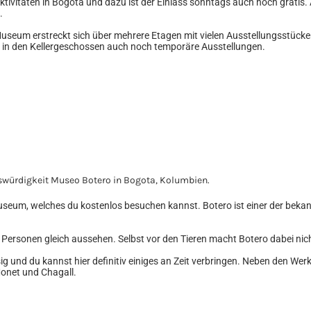
ktivitäten in Bogotá und dazu ist der Einlass sonntags auch noch gratis.
.
Museum erstreckt sich über mehrere Etagen mit vielen Ausstellungsstücke
s in den Kellergeschossen auch noch temporäre Ausstellungen.
useum, welches du kostenlos besuchen kannst. Botero ist einer der beka
 Personen gleich aussehen. Selbst vor den Tieren macht Botero dabei nich
g und du kannst hier definitiv einiges an Zeit verbringen. Neben den Wer
Monet und Chagall.