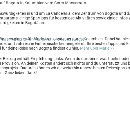
enswürdigkeiten in und um La Candelaria, dem Zentrum von Bogotá und 
staurants, einige Spartipps für kostenlose Aktivitäten sowie einige Info
ürdigkeiten in Bogotá an.
 Wochen ging es für Marie kreuz und quer durch Kolumbien. Dabei hat sie 
ndet und zahlreiche Einheimische kennengelernt. Ihre besten Tipps und E
für deine Reise nach Bogotá findest du hier.
Mehr über Marie >>
er Beitrag enthält Empfehlung-Links: Wenn du darüber etwas buchst oder k
e Provision. An deinen Kosten ändert sich nichts und du unterstützt uns 
ensprojekt. Dadurch können wir dir weiterhin unsere besten Reisetipps k
en. Ganz lieben Dank!