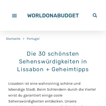
Alle Reiseziele
Reiseziele nach Reisedauer
Reiseziele nach Budget
Unser Istrien Reiseführer
Unser Yucatán Reiseführer
Unsere Rabatte
Unterstütze uns
Startseite
>
Portugal
Die 30 schönsten
Sehenswürdigkeiten in
Lissabon + Geheimtipps
Lissabon ist eine wahnsinnig schöne und
lebendige Stadt. Beim Schlendern durch die Viertel
wirst du garantiert einige coole
Sehenswürdigkeiten entdecken. Unsere