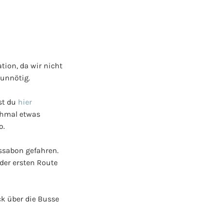
tion, da wir nicht
 unnötig.
st du
hier
nchmal etwas
o.
ssabon gefahren.
der ersten Route
ck über die Busse