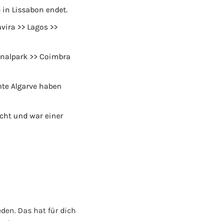
e in Lissabon endet.
avira >> Lagos >>
onalpark >> Coimbra
mte Algarve haben
cht und war einer
eden. Das hat für dich