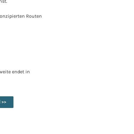
hst.
konzipierten Routen
weite endet in
 >>