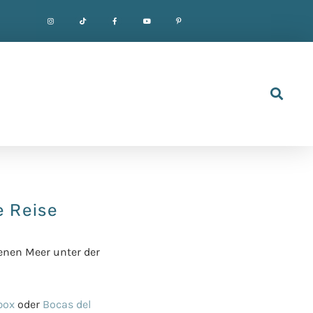
e Reise
senen Meer
unter der
box
oder
Bocas del