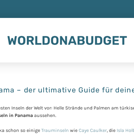
ama – der ultimative Guide für dein
sten Inseln der Welt vor:
Helle Strände und Palmen am türki
seln in Panama
aussehen.
ika schon so einige
Trauminseln
wie
Caye Caulker
, die
Isla Hol