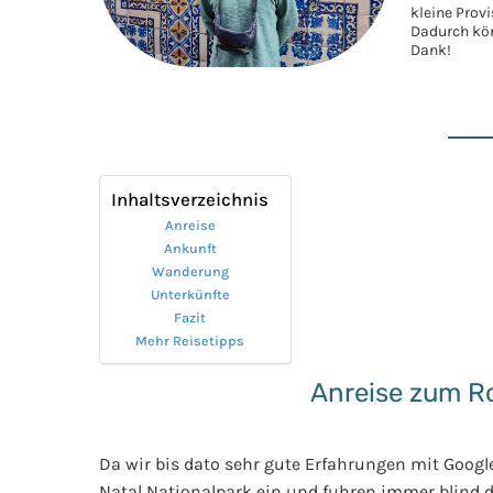
kleine Prov
Dadurch kön
Dank!
Inhaltsverzeichnis
Anreise
Ankunft
Wanderung
Unterkünfte
Fazit
Mehr Reisetipps
Anreise zum Ro
Da wir bis dato sehr gute Erfahrungen mit Googl
Natal Nationalpark ein und fuhren immer blind 