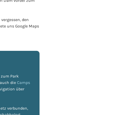
ein Dam vorbei zum
 vergessen, den
itete uns Google Maps
h zum Park
d auch die
Camps
vigation über
netz verbunden,
schabholort