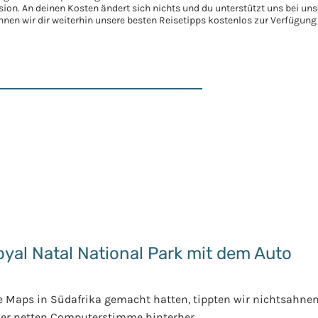
ision. An deinen Kosten ändert sich nichts und du unterstützt uns bei u
nen wir dir weiterhin unsere besten Reisetipps kostenlos zur Verfügung 
yal Natal National Park mit dem Auto
e Maps in Südafrika gemacht hatten, tippten wir nichtsahnend
der netten Computerstimme hinterher.