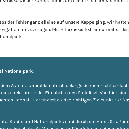
n Strecke wieder zurückfahren, um schließlich am Sterkfont
ss der Fehler ganz alleine auf unsere Kappe ging.
Wir hatten
 Navigation hinzuzufügen. Mit Hilfe dieser Extrainformation le
tionalpark.
al Nationalpark:
t dem Auto ist unproblematisch solange du dich nicht einfac
, das direkt hinter der Einfahrt in den Park liegt. Von hier sin
achten kannst.
Hier
findest du den richtigen Zielpunkt zur Na
uto. Städte und Nationalparks sind durch ein gutes Straßen
 besten Angebote für Mietwagen in Südafrika an deinem Wun