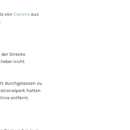
its von
Clarens
aus
.
 der Strecke
lieber nicht
att durchgelassen zu
Nationalpark hatten
inie entfernt.