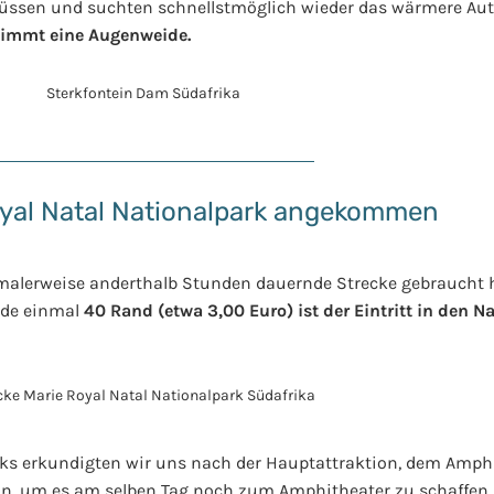
üssen und suchten schnellstmöglich wieder das wärmere Aut
stimmt eine Augenweide.
oyal Natal Nationalpark angekommen
alerweise anderthalb Stunden dauernde Strecke gebraucht ha
ade einmal
40 Rand (etwa 3,00 Euro) ist der Eintritt in den N
rks erkundigten wir uns nach der Hauptattraktion, dem Amphi
n, um es am selben Tag noch zum Amphitheater zu schaffen.