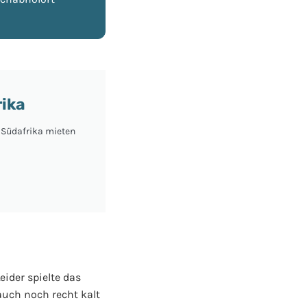
ika
n Südafrika mieten
ider spielte das
auch noch recht kalt