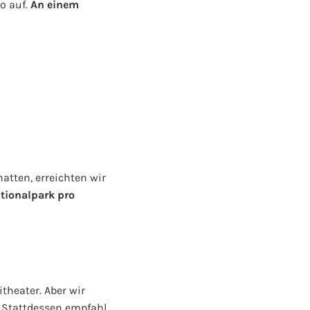
o auf.
An einem
tten, erreichten wir
ationalpark pro
theater. Aber wir
 Stattdessen empfahl