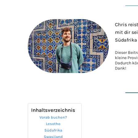
Chris reis
mit dir s
Südafrika
Dieser Beit
kleine Prov
Dadurch kön
Dank!
Inhaltsverzeichnis
Vorab buchen?
Lesotho
Südafrika
Swasiland