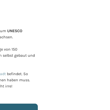
 zum
UNESCO
achsen.
ge von 150
n selbst gebaut und
adt
befindet. So
ehen haben muss.
ht irre!