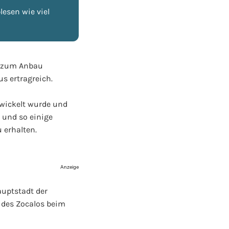
esen wie viel
a zum Anbau
s ertragreich.
twickelt wurde und
 und so einige
 erhalten.
Anzeige
auptstadt der
 des Zocalos beim