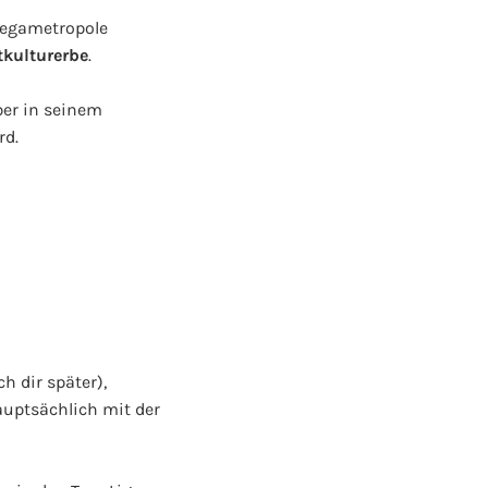
 Megametropole
kulturerbe
.
aber in seinem
rd.
h dir später),
uptsächlich mit der