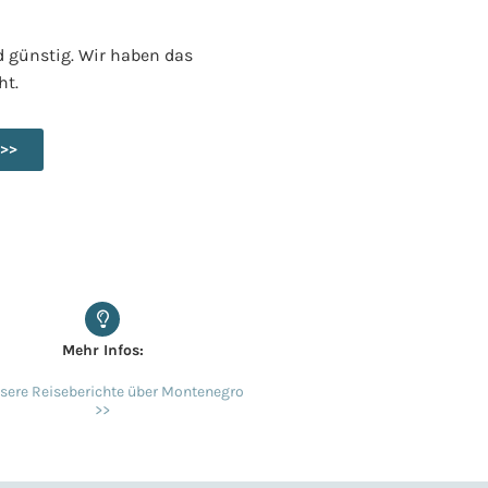
 günstig. Wir haben das
ht.
 >>
Mehr Infos:
nsere Reiseberichte über Montenegro
>>