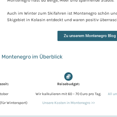
Montenegro hast du Berge, Meer und spannende Städte.
Auch im Winter zum Skifahren ist Montenegro schön und
Skigebiet in Kolasin entdeckt und waren positiv überrasc
Zu unserem Montenegro Blog
Montenegro im Überblick
ezeit:
Reisebudget:
tober
Wir kalkulieren mit 60 – 70 Euro pro Tag.
All u
(für Wintersport)
Unsere Kosten in Montenegro >>